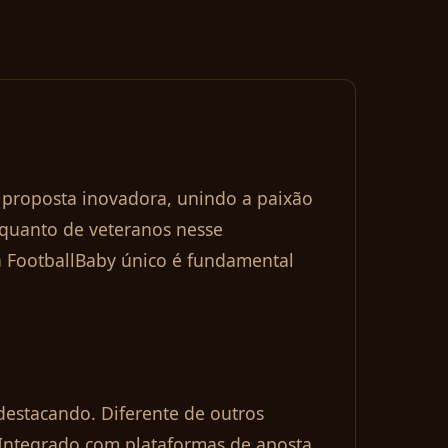
roposta inovadora, unindo a paixão
 quanto de veteranos nesse
a FootballBaby único é fundamental
destacando. Diferente de outros
. Integrado com plataformas de aposta