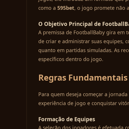
como a
595bet
, o jogo promete não 
O Objetivo Principal de Football
A premissa de FootballBaby gira em 
de criar e administrar suas equipes,
quanto em partidas simuladas. As re
específicos dentro do jogo.
Regras Fundamentais 
Para quem deseja começar a jornada e
experiência de jogo e conquistar vitór
Formação de Equipes
A seleção dos jogadores é efetuada co