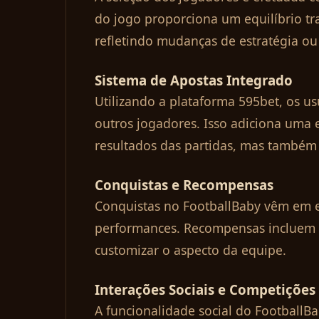
do jogo proporciona um equilíbrio tr
refletindo mudanças de estratégia ou
Sistema de Apostas Integrado
Utilizando a plataforma 595bet, os u
outros jogadores. Isso adiciona uma 
resultados das partidas, mas também 
Conquistas e Recompensas
Conquistas no FootballBaby vêm em es
performances. Recompensas incluem it
customizar o aspecto da equipe.
Interações Sociais e Competições
A funcionalidade social do FootballB