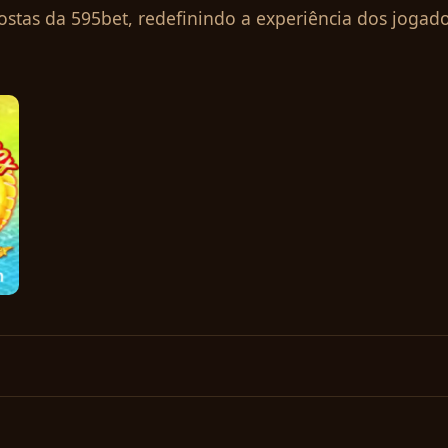
stas da 595bet, redefinindo a experiência dos jogad