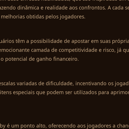
azendo dinâmica e realidade aos confrontos. A cada s
 melhorias obtidas pelos jogadores.
suários têm a possibilidade de apostar em suas própri
emocionante camada de competitividade e risco, já qu
o potencial de ganho financeiro.
calas variadas de dificuldade, incentivando os joga
ens especiais que podem ser utilizados para aprimor
aby é um ponto alto, oferecendo aos jogadores a chanc