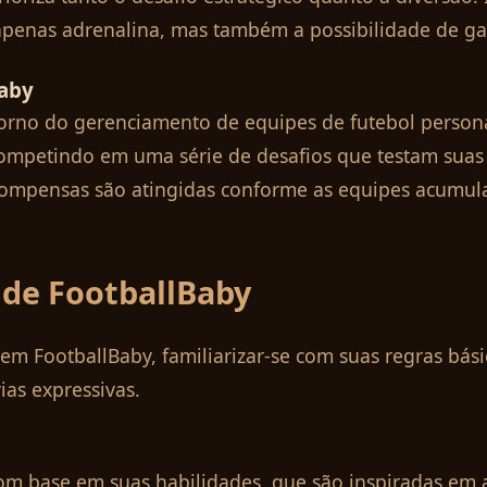
apenas adrenalina, mas também a possibilidade de ga
Baby
torno do gerenciamento de equipes de futebol person
 competindo em uma série de desafios que testam sua
compensas são atingidas conforme as equipes acumul
de FootballBaby
m FootballBaby, familiarizar-se com suas regras bási
ias expressivas.
m base em suas habilidades, que são inspiradas em atlet