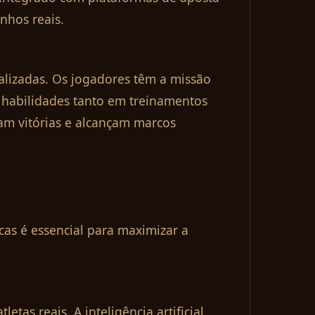
nhos reais.
alizadas. Os jogadores têm a missão
s habilidades tanto em treinamentos
am vitórias e alcançam marcos
cas é essencial para maximizar a
as reais. A inteligência artificial