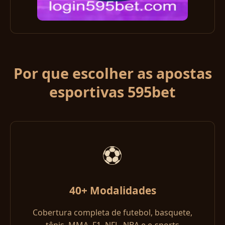
Por que escolher as apostas
esportivas 595bet
⚽
40+ Modalidades
Cobertura completa de futebol, basquete,