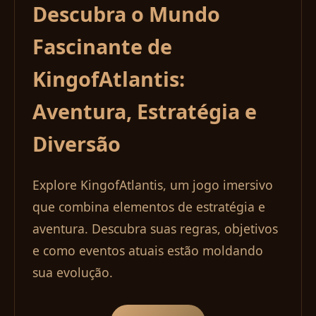
Descubra o Mundo
Fascinante de
KingofAtlantis:
Aventura, Estratégia e
Diversão
Explore KingofAtlantis, um jogo imersivo
que combina elementos de estratégia e
aventura. Descubra suas regras, objetivos
e como eventos atuais estão moldando
sua evolução.