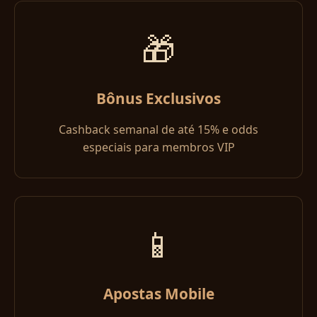
🎁
Bônus Exclusivos
Cashback semanal de até 15% e odds
especiais para membros VIP
📱
Apostas Mobile