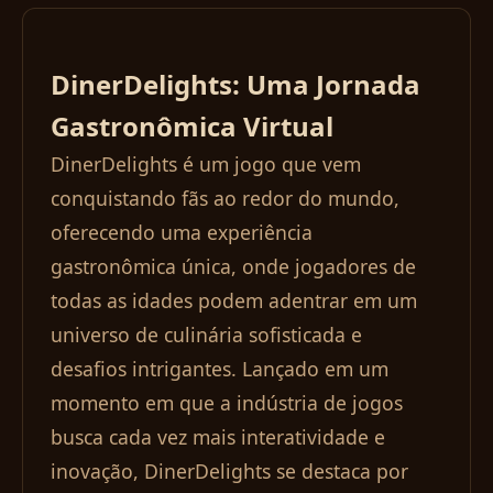
DinerDelights: Uma Jornada
Gastronômica Virtual
DinerDelights é um jogo que vem
conquistando fãs ao redor do mundo,
oferecendo uma experiência
gastronômica única, onde jogadores de
todas as idades podem adentrar em um
universo de culinária sofisticada e
desafios intrigantes. Lançado em um
momento em que a indústria de jogos
busca cada vez mais interatividade e
inovação, DinerDelights se destaca por