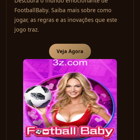
Descubra o mundo emocionante de
FootballBaby. Saiba mais sobre como
jogar, as regras e as inovações que este
jogo traz.
Veja Agora