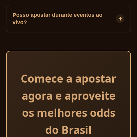
Não, suas odds são garantidas no momento da
aposta. As odds podem mudar para novas apostas,
Posso apostar durante eventos ao
mas sua aposta existente mantém as odds
+
vivo?
originais até o final do evento.
Sim, a plataforma oferece apostas ao vivo com
odds atualizadas em tempo real. Você pode
apostar durante eventos em andamento baseado
na ação atual do jogo.
Comece a apostar
agora e aproveite
os melhores odds
do Brasil