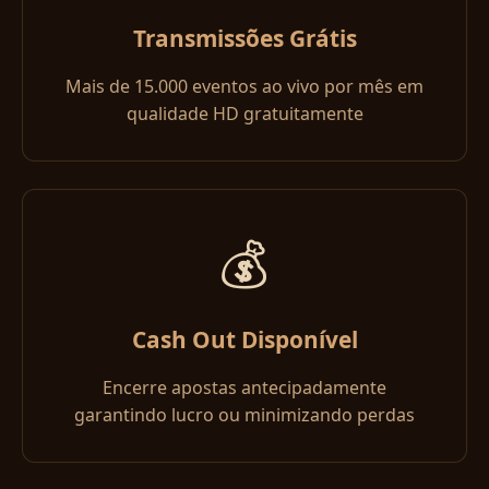
Transmissões Grátis
Mais de 15.000 eventos ao vivo por mês em
qualidade HD gratuitamente
💰
Cash Out Disponível
Encerre apostas antecipadamente
garantindo lucro ou minimizando perdas