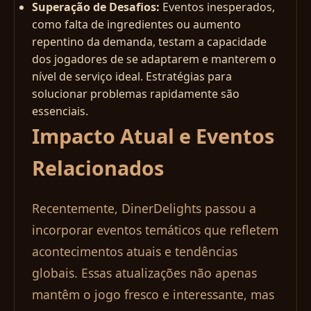
Superação de Desafios:
Eventos inesperados,
como falta de ingredientes ou aumento
repentino da demanda, testam a capacidade
dos jogadores de se adaptarem e manterem o
nível de serviço ideal. Estratégias para
solucionar problemas rapidamente são
essenciais.
Impacto Atual e Eventos
Relacionados
Recentemente, DinerDelights passou a
incorporar eventos temáticos que refletem
acontecimentos atuais e tendências
globais. Essas atualizações não apenas
mantêm o jogo fresco e interessante, mas