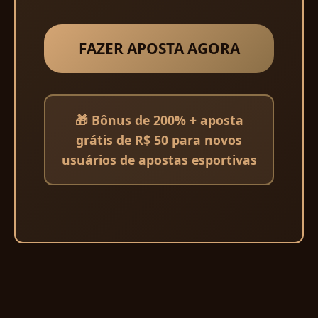
FAZER APOSTA AGORA
🎁 Bônus de 200% + aposta
grátis de R$ 50 para novos
usuários de apostas esportivas