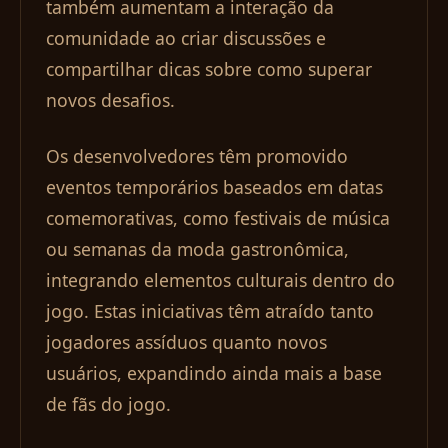
também aumentam a interação da
comunidade ao criar discussões e
compartilhar dicas sobre como superar
novos desafios.
Os desenvolvedores têm promovido
eventos temporários baseados em datas
comemorativas, como festivais de música
ou semanas da moda gastronômica,
integrando elementos culturais dentro do
jogo. Estas iniciativas têm atraído tanto
jogadores assíduos quanto novos
usuários, expandindo ainda mais a base
de fãs do jogo.