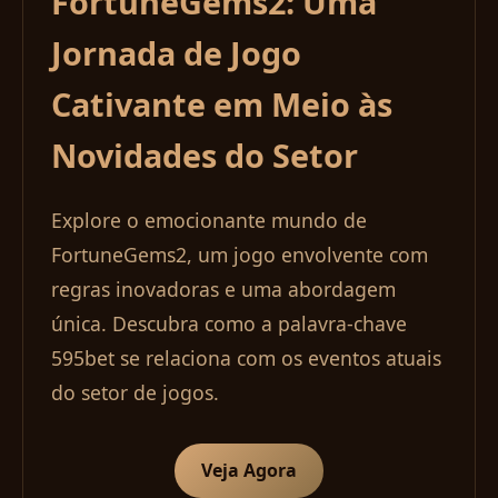
FortuneGems2: Uma
Jornada de Jogo
Cativante em Meio às
Novidades do Setor
Explore o emocionante mundo de
FortuneGems2, um jogo envolvente com
regras inovadoras e uma abordagem
única. Descubra como a palavra-chave
595bet se relaciona com os eventos atuais
do setor de jogos.
Veja Agora