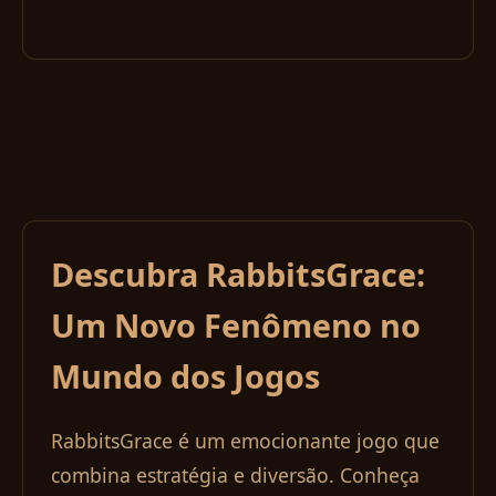
Descubra RabbitsGrace:
Um Novo Fenômeno no
Mundo dos Jogos
RabbitsGrace é um emocionante jogo que
combina estratégia e diversão. Conheça