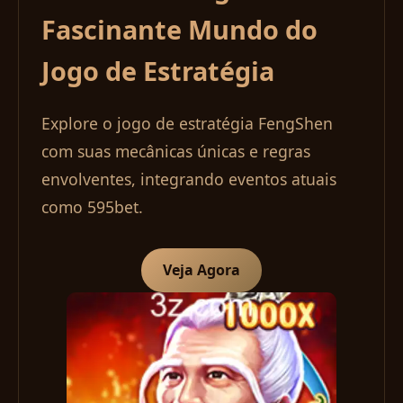
Fascinante Mundo do
Jogo de Estratégia
Explore o jogo de estratégia FengShen
com suas mecânicas únicas e regras
envolventes, integrando eventos atuais
como 595bet.
Veja Agora