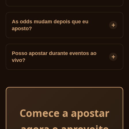
O Cash Out permite encerrar apostas antes do final
do evento, garantindo lucro parcial ou minimizando
As odds mudam depois que eu
perdas. O valor disponível para cash out muda
+
aposto?
constantemente baseado na probabilidade atual
de vitória.
Não, suas odds são garantidas no momento da
aposta. As odds podem mudar para novas apostas,
Posso apostar durante eventos ao
mas sua aposta existente mantém as odds
+
vivo?
originais até o final do evento.
Sim, a plataforma oferece apostas ao vivo com
odds atualizadas em tempo real. Você pode
apostar durante eventos em andamento baseado
na ação atual do jogo.
Comece a apostar