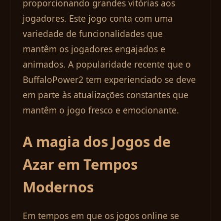
proporcionando grandes vitórias aos
jogadores. Este jogo conta com uma
variedade de funcionalidades que
mantêm os jogadores engajados e
animados. A popularidade recente que o
BuffaloPower2 tem experienciado se deve
em parte às atualizações constantes que
mantêm o jogo fresco e emocionante.
A magia dos Jogos de
Azar em Tempos
Modernos
Em tempos em que os jogos online se