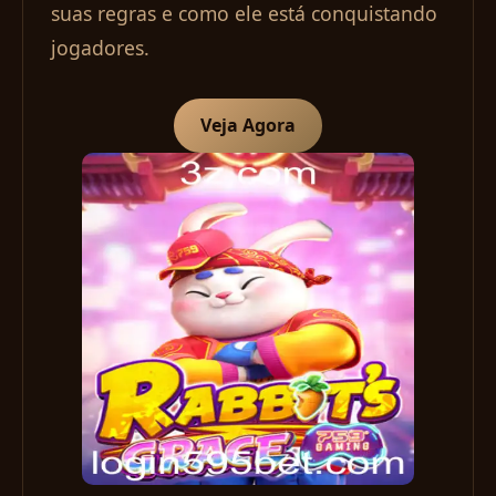
suas regras e como ele está conquistando
jogadores.
Veja Agora