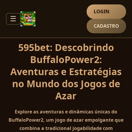
LOGIN
☰
CADASTRO
595bet: Descobrindo
BuffaloPower2:
Aventuras e Estratégias
no Mundo dos Jogos de
Azar
Explore as aventuras e dinâmicas únicas do
BuffaloPower2, um jogo de azar empolgante que
combina a tradicional jogabilidade com