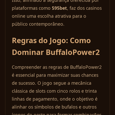
Isso, alinhado à segurança oferecida por
plataformas como
595bet
, faz dos casinos
online uma escolha atrativa para o
público contemporâneo.
Regras do Jogo: Como
Dominar BuffaloPower2
Compreender as regras de BuffaloPower2
é essencial para maximizar suas chances
de sucesso. O jogo segue a mecânica
clássica de slots com cinco rolos e trinta
linhas de pagamento, onde o objetivo é
alinhar os símbolos de bufalos e outros
ícones do oeste para formar combinações