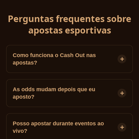
Perguntas frequentes sobre
apostas esportivas
Como funciona o Cash Out nas
+
apostas?
O Cash Out permite encerrar apostas antes do final
do evento, garantindo lucro parcial ou minimizando
As odds mudam depois que eu
perdas. O valor disponível para cash out muda
+
aposto?
constantemente baseado na probabilidade atual
de vitória.
Não, suas odds são garantidas no momento da
aposta. As odds podem mudar para novas apostas,
Posso apostar durante eventos ao
mas sua aposta existente mantém as odds
+
vivo?
originais até o final do evento.