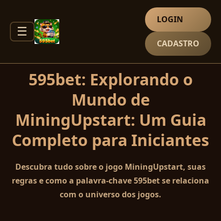
LOGIN
☰
CADASTRO
595bet: Explorando o
Mundo de
MiningUpstart: Um Guia
Completo para Iniciantes
Descubra tudo sobre o jogo MiningUpstart, suas
regras e como a palavra-chave 595bet se relaciona
com o universo dos jogos.