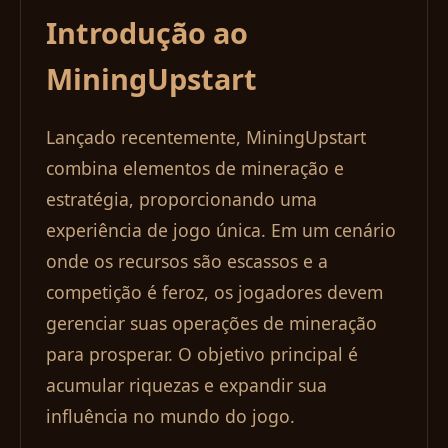
Introdução ao
MiningUpstart
Lançado recentemente, MiningUpstart
combina elementos de mineração e
estratégia, proporcionando uma
experiência de jogo única. Em um cenário
onde os recursos são escassos e a
competição é feroz, os jogadores devem
gerenciar suas operações de mineração
para prosperar. O objetivo principal é
acumular riquezas e expandir sua
influência no mundo do jogo.