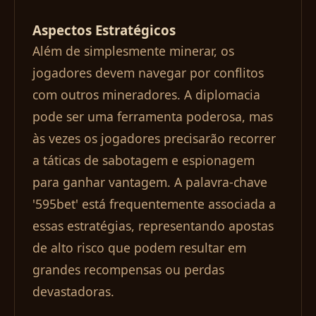
Aspectos Estratégicos
Além de simplesmente minerar, os
jogadores devem navegar por conflitos
com outros mineradores. A diplomacia
pode ser uma ferramenta poderosa, mas
às vezes os jogadores precisarão recorrer
a táticas de sabotagem e espionagem
para ganhar vantagem. A palavra-chave
'595bet' está frequentemente associada a
essas estratégias, representando apostas
de alto risco que podem resultar em
grandes recompensas ou perdas
devastadoras.