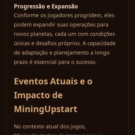
Progressão e Expansão
Conforme os jogadores progridem, eles
podem expandir suas operações para
novos planetas, cada um com condições
únicas e desafios próprios. A capacidade
de adaptação e planejamento a longo
prazo é essencial para o sucesso.
Eventos Atuais e o
Impacto de
MiningUpstart
No contexto atual dos jogos,