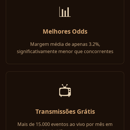
📊
Melhores Odds
Margem média de apenas 3.2%,
significativamente menor que concorrentes
📺
Transmissões Grátis
Mais de 15.000 eventos ao vivo por mês em