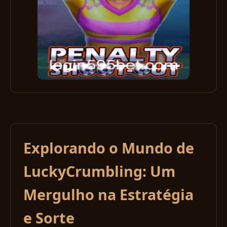
Explorando o Mundo de
LuckyCrumbling: Um
Mergulho na Estratégia
e Sorte