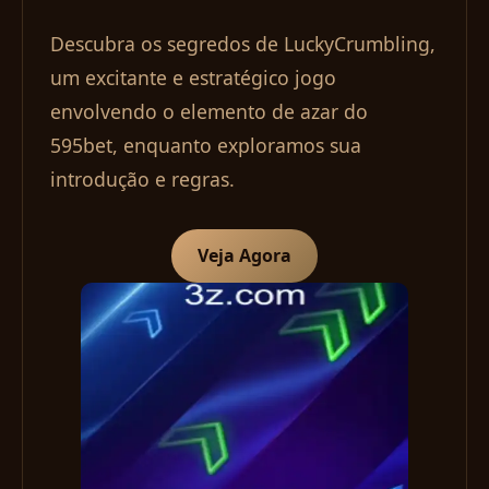
Descubra os segredos de LuckyCrumbling,
um excitante e estratégico jogo
envolvendo o elemento de azar do
595bet, enquanto exploramos sua
introdução e regras.
Veja Agora