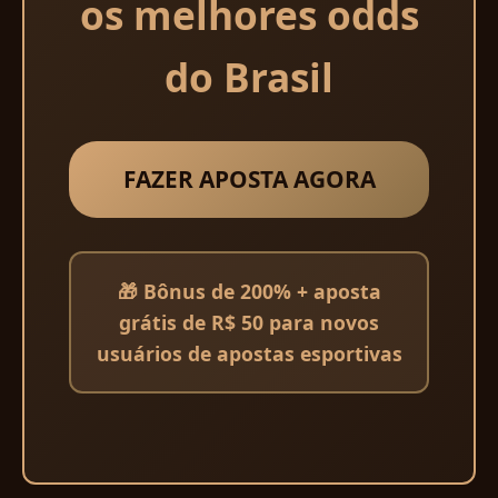
os melhores odds
do Brasil
FAZER APOSTA AGORA
🎁 Bônus de 200% + aposta
grátis de R$ 50 para novos
usuários de apostas esportivas