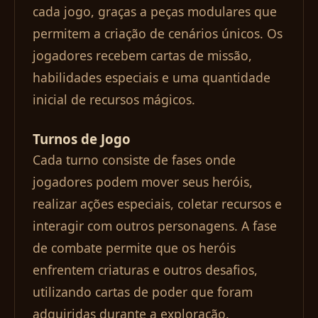
cada jogo, graças a peças modulares que
permitem a criação de cenários únicos. Os
jogadores recebem cartas de missão,
habilidades especiais e uma quantidade
inicial de recursos mágicos.
Turnos de Jogo
Cada turno consiste de fases onde
jogadores podem mover seus heróis,
realizar ações especiais, coletar recursos e
interagir com outros personagens. A fase
de combate permite que os heróis
enfrentem criaturas e outros desafios,
utilizando cartas de poder que foram
adquiridas durante a exploração.