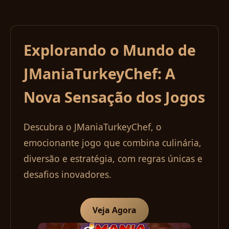
Explorando o Mundo de
JManiaTurkeyChef: A
Nova Sensação dos Jogos
Descubra o JManiaTurkeyChef, o
emocionante jogo que combina culinária,
diversão e estratégia, com regras únicas e
desafios inovadores.
Veja Agora