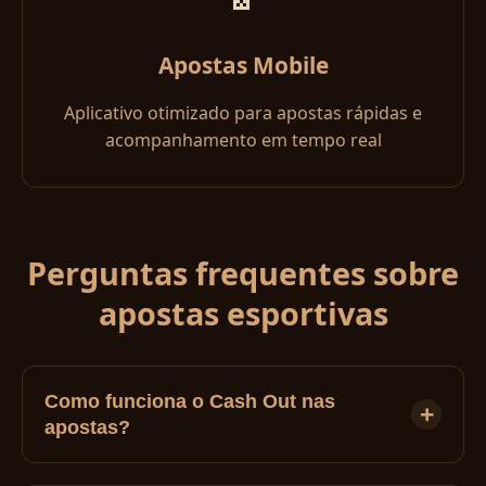
Apostas Mobile
Aplicativo otimizado para apostas rápidas e
acompanhamento em tempo real
Perguntas frequentes sobre
apostas esportivas
Como funciona o Cash Out nas
+
apostas?
O Cash Out permite encerrar apostas antes do final