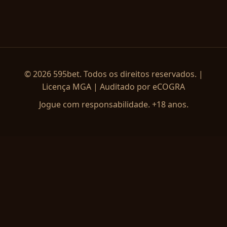
© 2026 595bet. Todos os direitos reservados. |
Licença MGA | Auditado por eCOGRA
Jogue com responsabilidade. +18 anos.