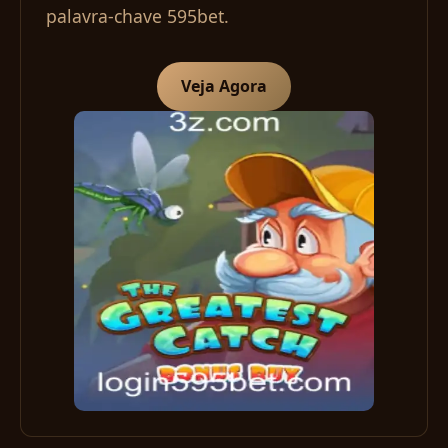
palavra-chave 595bet.
Veja Agora