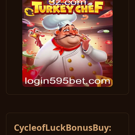
CycleofLuckBonusBuy: