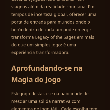
viagens além da realidade cotidiana. Em
tempos de incerteza global, oferecer uma
porta de entrada para mundos onde o
herói dentro de cada um pode emergir,
transforma Legacy of the Sages em mais
do que um simples jogo: é uma
experiência transformadora.
Aprofundando-se na
Magia do Jogo
Este jogo destaca-se na habilidade de
mesclar uma sólida narrativa com
elementos de jogo tátil. Cada escolha tem