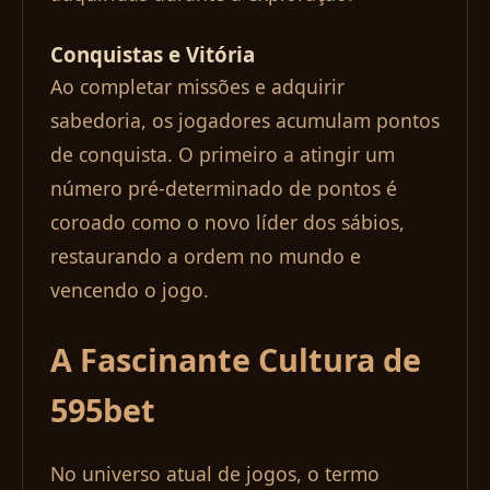
Conquistas e Vitória
Ao completar missões e adquirir
sabedoria, os jogadores acumulam pontos
de conquista. O primeiro a atingir um
número pré-determinado de pontos é
coroado como o novo líder dos sábios,
restaurando a ordem no mundo e
vencendo o jogo.
A Fascinante Cultura de
595bet
No universo atual de jogos, o termo