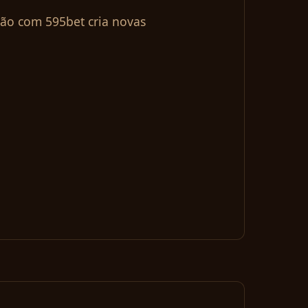
ção com 595bet cria novas