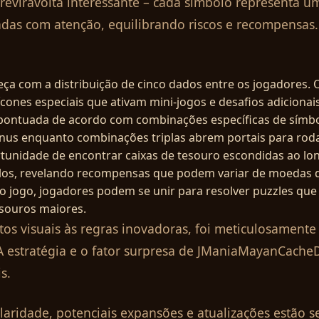
viravolta interessante – cada símbolo representa um
adas com atenção, equilibrando riscos e recompensas.
a com a distribuição de cinco dados entre os jogadores. O 
cones especiais que ativam mini-jogos e desafios adicionais
pontuada de acordo com combinações específicas de símbol
nus enquanto combinações triplas abrem portais para rod
unidade de encontrar caixas de tesouro escondidas ao lon
os, revelando recompensas que podem variar de moedas d
 jogo, jogadores podem se unir para resolver puzzles qu
souros maiores.
os visuais às regras inovadoras, foi meticulosament
a. A estratégia e o fator surpresa de JManiaMayanCac
s.
aridade, potenciais expansões e atualizações estão s