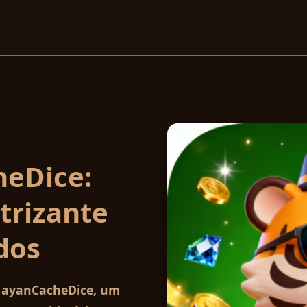
eDice:
trizante
dos
MayanCacheDice, um