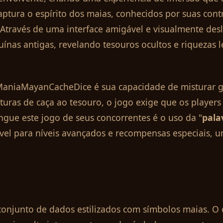
tura o espírito dos maias, conhecidos por suas contri
. Através de uma interface amigável e visualmente des
ínas antigas, revelando tesouros ocultos e riquezas l
ManiaMayanCacheDice é sua capacidade de misturar g
turas de caça ao tesouro, o jogo exige que os players
ngue este jogo de seus concorrentes é o uso da "
pala
el para níveis avançados e recompensas especiais, 
conjunto de dados estilizados com símbolos maias. O o