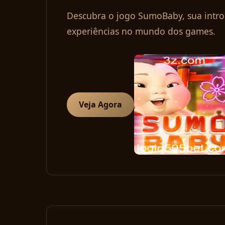
Descubra o jogo SumoBaby, sua intro
experiências no mundo dos games.
Veja Agora