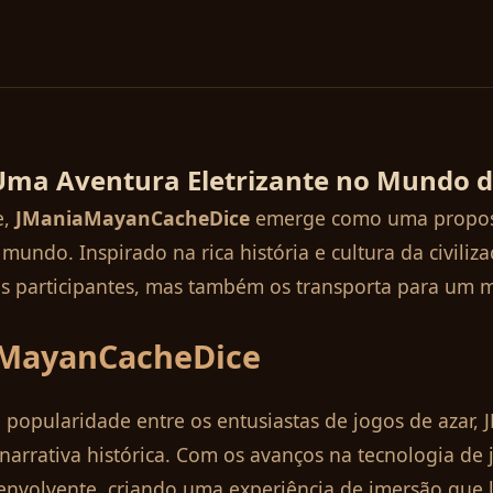
ma Aventura Eletrizante no Mundo 
e,
JManiaMayanCacheDice
emerge como uma propost
undo. Inspirado na rica história e cultura da civiliz
dos participantes, mas também os transporta para um 
aMayanCacheDice
popularidade entre os entusiastas de jogos de azar
narrativa histórica. Com os avanços na tecnologia de j
 envolvente, criando uma experiência de imersão qu