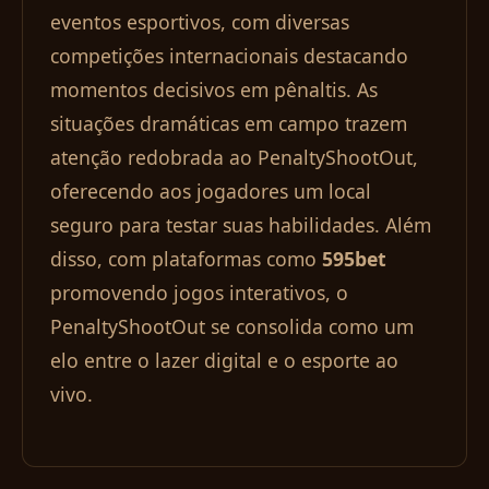
eventos esportivos, com diversas
competições internacionais destacando
momentos decisivos em pênaltis. As
situações dramáticas em campo trazem
atenção redobrada ao PenaltyShootOut,
oferecendo aos jogadores um local
seguro para testar suas habilidades. Além
disso, com plataformas como
595bet
promovendo jogos interativos, o
PenaltyShootOut se consolida como um
elo entre o lazer digital e o esporte ao
vivo.