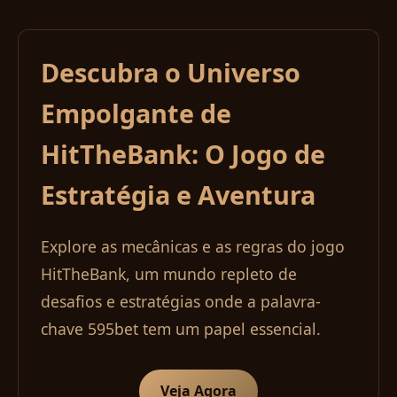
Descubra o Universo
Empolgante de
HitTheBank: O Jogo de
Estratégia e Aventura
Explore as mecânicas e as regras do jogo
HitTheBank, um mundo repleto de
desafios e estratégias onde a palavra-
chave 595bet tem um papel essencial.
Veja Agora