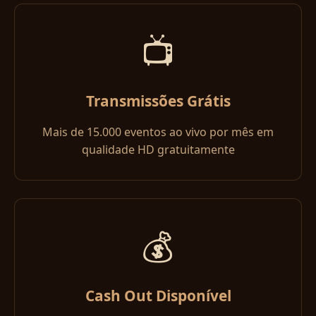
📺
Transmissões Grátis
Mais de 15.000 eventos ao vivo por mês em
qualidade HD gratuitamente
💰
Cash Out Disponível