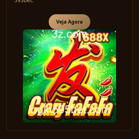
595bet.
Veja Agora