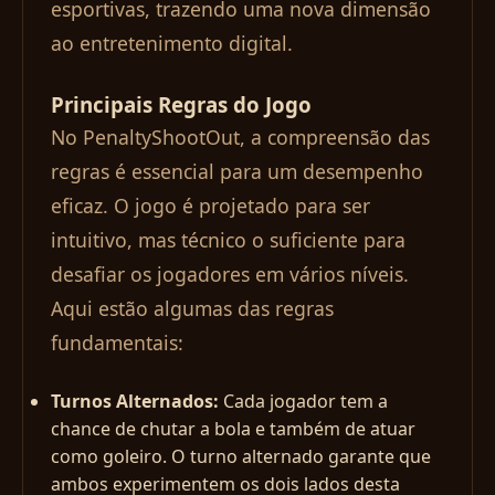
esportivas, trazendo uma nova dimensão
ao entretenimento digital.
Principais Regras do Jogo
No PenaltyShootOut, a compreensão das
regras é essencial para um desempenho
eficaz. O jogo é projetado para ser
intuitivo, mas técnico o suficiente para
desafiar os jogadores em vários níveis.
Aqui estão algumas das regras
fundamentais:
Turnos Alternados:
Cada jogador tem a
chance de chutar a bola e também de atuar
como goleiro. O turno alternado garante que
ambos experimentem os dois lados desta