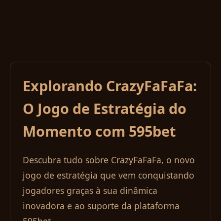
Explorando CrazyFaFaFa:
O Jogo de Estratégia do
Momento com 595bet
Descubra tudo sobre CrazyFaFaFa, o novo
jogo de estratégia que vem conquistando
jogadores graças à sua dinâmica
inovadora e ao suporte da plataforma