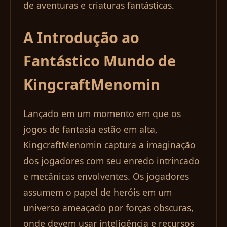
de aventuras e criaturas fantásticas.
A Introdução ao
Fantástico Mundo de
KingcraftMenomin
Lançado em um momento em que os
jogos de fantasia estão em alta,
KingcraftMenomin captura a imaginação
dos jogadores com seu enredo intrincado
e mecânicas envolventes. Os jogadores
assumem o papel de heróis em um
universo ameaçado por forças obscuras,
onde devem usar inteligência e recursos