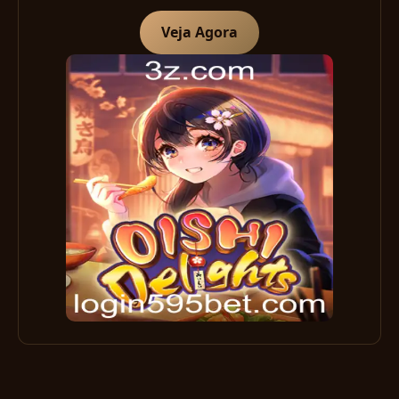
Veja Agora