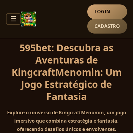
LOGIN
☰
CADASTRO
595bet: Descubra as
Aventuras de
KingcraftMenomin: Um
Jogo Estratégico de
Fantasia
Explore o universo de KingcraftMenomin, um jogo
imersivo que combina estratégia e fantasia,
oferecendo desafios únicos e envolventes.