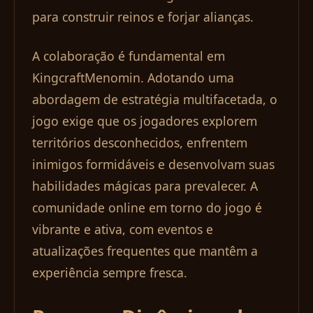
para construir reinos e forjar alianças.
A colaboração é fundamental em
KingcraftMenomin. Adotando uma
abordagem de estratégia multifacetada, o
jogo exige que os jogadores explorem
territórios desconhecidos, enfrentem
inimigos formidáveis e desenvolvam suas
habilidades mágicas para prevalecer. A
comunidade online em torno do jogo é
vibrante e ativa, com eventos e
atualizações frequentes que mantêm a
experiência sempre fresca.