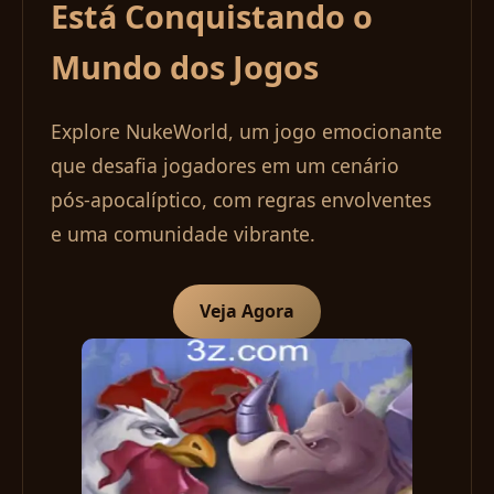
Está Conquistando o
Mundo dos Jogos
Explore NukeWorld, um jogo emocionante
que desafia jogadores em um cenário
pós-apocalíptico, com regras envolventes
e uma comunidade vibrante.
Veja Agora