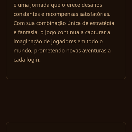
é uma jornada que oferece desafios
constantes e recompensas satisfatórias.
Com sua combinação única de estratégia
e fantasia, o jogo continua a capturar a
imaginação de jogadores em todo o
mundo, prometendo novas aventuras a
cada login.