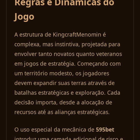
Regras e Dinâmicas do
Jogo
A estrutura de KingcraftMenomin é
complexa, mas instintiva, projetada para
envolver tanto novatos quanto veteranos
em jogos de estratégia. Começando com
um território modesto, os jogadores
devem expandir suas terras através de
batalhas estratégicas e exploração. Cada
decisão importa, desde a alocação de
recursos até as alianças estratégicas.
O uso especial da mecânica de
595bet
introduz uma camada adicional de risco e