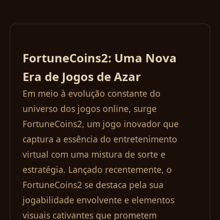
FortuneCoins2: Uma Nova
Era de Jogos de Azar
Em meio à evolução constante do
universo dos jogos online, surge
FortuneCoins2, um jogo inovador que
captura a essência do entretenimento
virtual com uma mistura de sorte e
estratégia. Lançado recentemente, o
FortuneCoins2 se destaca pela sua
jogabilidade envolvente e elementos
visuais cativantes que prometem