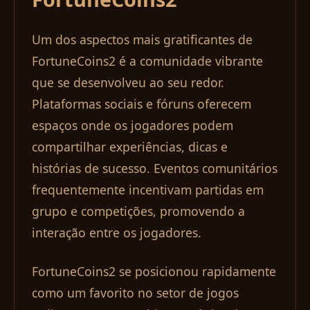
Um dos aspectos mais gratificantes de
FortuneCoins2 é a comunidade vibrante
que se desenvolveu ao seu redor.
Plataformas sociais e fóruns oferecem
espaços onde os jogadores podem
compartilhar experiências, dicas e
histórias de sucesso. Eventos comunitários
frequentemente incentivam partidas em
grupo e competições, promovendo a
interação entre os jogadores.
FortuneCoins2 se posicionou rapidamente
como um favorito no setor de jogos