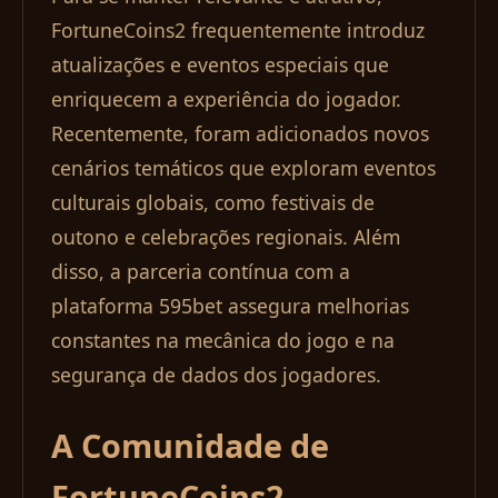
FortuneCoins2 frequentemente introduz
atualizações e eventos especiais que
enriquecem a experiência do jogador.
Recentemente, foram adicionados novos
cenários temáticos que exploram eventos
culturais globais, como festivais de
outono e celebrações regionais. Além
disso, a parceria contínua com a
plataforma 595bet assegura melhorias
constantes na mecânica do jogo e na
segurança de dados dos jogadores.
A Comunidade de
FortuneCoins2