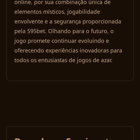
online, por sua combinação única de
elementos místicos, jogabilidade
envolvente e a segurança proporcionada
pela 595bet. Olhando para o futuro, o
jogo promete continuar evoluindo e
oferecendo experiências inovadoras para
todos os entusiastas de jogos de azar.