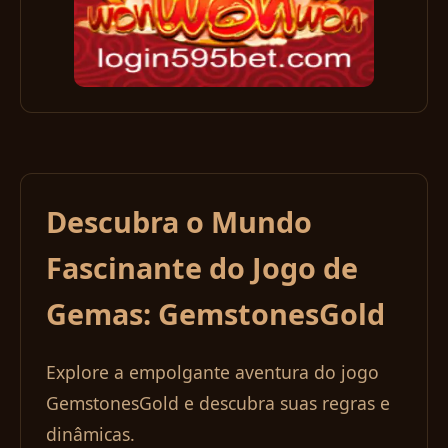
Descubra o Mundo
Fascinante do Jogo de
Gemas: GemstonesGold
Explore a empolgante aventura do jogo
GemstonesGold e descubra suas regras e
dinâmicas.