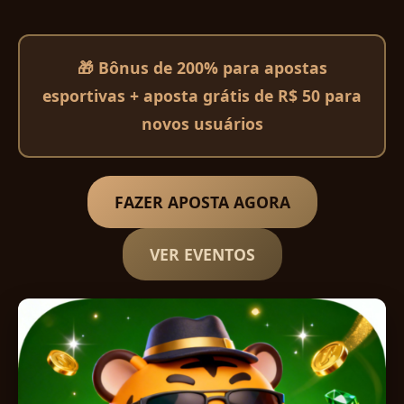
🎁 Bônus de 200% para apostas
esportivas + aposta grátis de R$ 50 para
novos usuários
FAZER APOSTA AGORA
VER EVENTOS