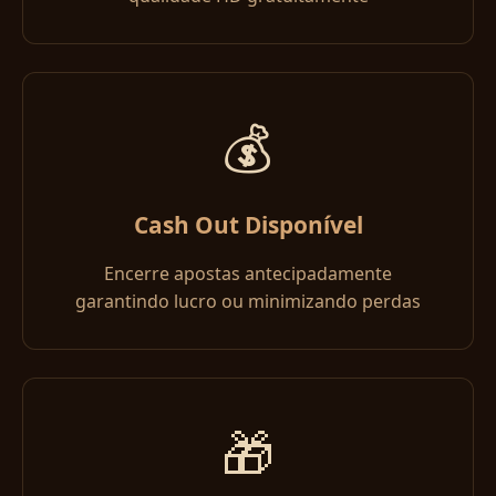
💰
Cash Out Disponível
Encerre apostas antecipadamente
garantindo lucro ou minimizando perdas
🎁