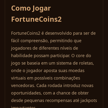
Como Jogar
FortuneCoins2
FortuneCoins2 é desenvolvido para ser de
fácil compreensão, permitindo que
jogadores de diferentes níveis de
habilidade possam participar. O core do
jogo se baseia em um sistema de roletas,
onde o jogador aposta suas moedas
virtuais em possíveis combinações
vencedoras. Cada rodada introduz novas
oportunidades, com a chance de obter
desde pequenas recompensas até jackpots
impactantes.