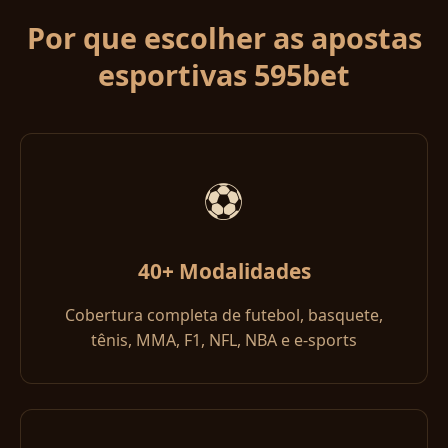
Por que escolher as apostas
esportivas 595bet
⚽
40+ Modalidades
Cobertura completa de futebol, basquete,
tênis, MMA, F1, NFL, NBA e e-sports