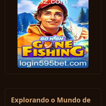
Explorando o Mundo de