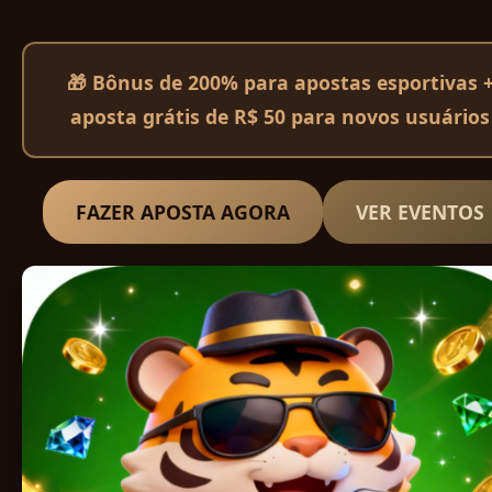
🎁 Bônus de 200% para apostas esportivas 
aposta grátis de R$ 50 para novos usuários
FAZER APOSTA AGORA
VER EVENTOS