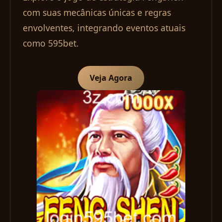
com suas mecânicas únicas e regras
envolventes, integrando eventos atuais
como 595bet.
Veja Agora