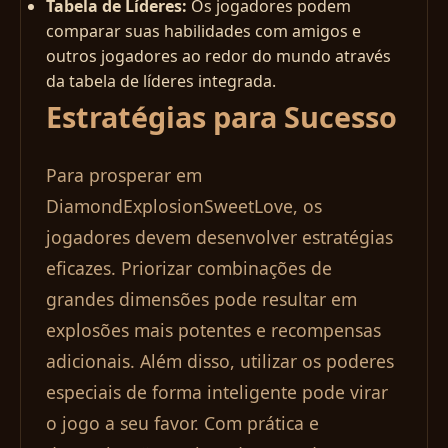
Tabela de Líderes:
Os jogadores podem
comparar suas habilidades com amigos e
outros jogadores ao redor do mundo através
da tabela de líderes integrada.
Estratégias para Sucesso
Para prosperar em
DiamondExplosionSweetLove, os
jogadores devem desenvolver estratégias
eficazes. Priorizar combinações de
grandes dimensões pode resultar em
explosões mais potentes e recompensas
adicionais. Além disso, utilizar os poderes
especiais de forma inteligente pode virar
o jogo a seu favor. Com prática e