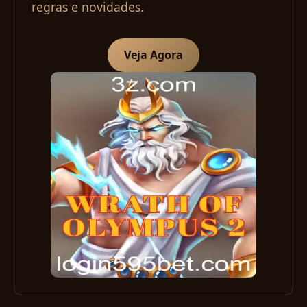
regras e novidades.
Veja Agora