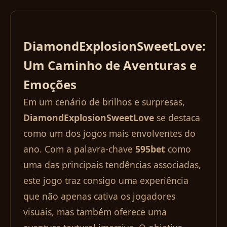
DiamondExplosionSweetLove:
Um Caminho de Aventuras e
Emoções
Em um cenário de brilhos e surpresas,
DiamondExplosionSweetLove
se destaca
como um dos jogos mais envolventes do
ano. Com a palavra-chave
595bet
como
uma das principais tendências associadas,
este jogo traz consigo uma experiência
que não apenas cativa os jogadores
visuais, mas também oferece uma