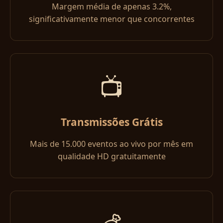
Margem média de apenas 3.2%,
significativamente menor que concorrentes
📺
Transmissões Grátis
Mais de 15.000 eventos ao vivo por mês em
qualidade HD gratuitamente