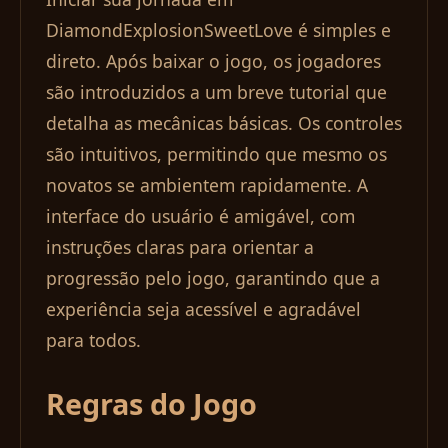
DiamondExplosionSweetLove é simples e
direto. Após baixar o jogo, os jogadores
são introduzidos a um breve tutorial que
detalha as mecânicas básicas. Os controles
são intuitivos, permitindo que mesmo os
novatos se ambientem rapidamente. A
interface do usuário é amigável, com
instruções claras para orientar a
progressão pelo jogo, garantindo que a
experiência seja acessível e agradável
para todos.
Regras do Jogo