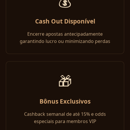
💰
Cash Out Disponível
Encerre apostas antecipadamente
garantindo lucro ou minimizando perdas
🎁
Bônus Exclusivos
Cashback semanal de até 15% e odds
especiais para membros VIP