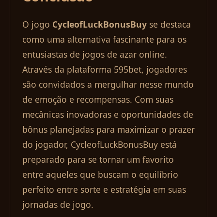
O jogo
CycleofLuckBonusBuy
se destaca
como uma alternativa fascinante para os
entusiastas de jogos de azar online.
Através da plataforma 595bet, jogadores
são convidados a mergulhar nesse mundo
de emoção e recompensas. Com suas
mecânicas inovadoras e oportunidades de
bônus planejadas para maximizar o prazer
do jogador, CycleofLuckBonusBuy está
preparado para se tornar um favorito
entre aqueles que buscam o equilíbrio
perfeito entre sorte e estratégia em suas
jornadas de jogo.