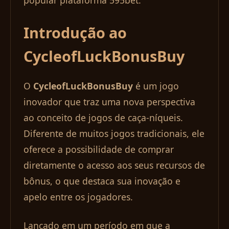
popular plataforma 595bet.
Introdução ao
CycleofLuckBonusBuy
O
CycleofLuckBonusBuy
é um jogo
inovador que traz uma nova perspectiva
ao conceito de jogos de caça-níqueis.
Diferente de muitos jogos tradicionais, ele
oferece a possibilidade de comprar
diretamente o acesso aos seus recursos de
bônus, o que destaca sua inovação e
apelo entre os jogadores.
Lançado em um período em que a