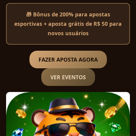
🎁 Bônus de 200% para apostas
esportivas + aposta grátis de R$ 50 para
novos usuários
FAZER APOSTA AGORA
VER EVENTOS