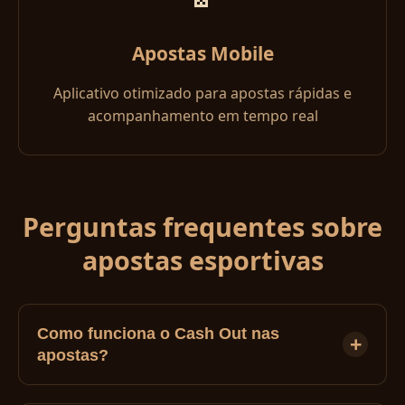
Apostas Mobile
Aplicativo otimizado para apostas rápidas e
acompanhamento em tempo real
Perguntas frequentes sobre
apostas esportivas
Como funciona o Cash Out nas
+
apostas?
O Cash Out permite encerrar apostas antes do final