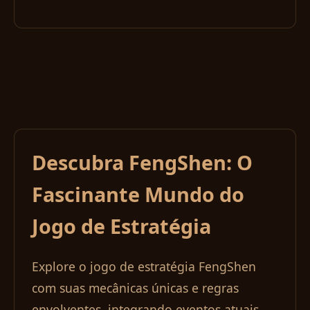
Descubra FengShen: O
Fascinante Mundo do
Jogo de Estratégia
Explore o jogo de estratégia FengShen
com suas mecânicas únicas e regras
envolventes, integrando eventos atuais