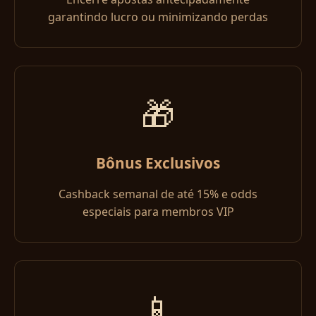
garantindo lucro ou minimizando perdas
🎁
Bônus Exclusivos
Cashback semanal de até 15% e odds
especiais para membros VIP
📱