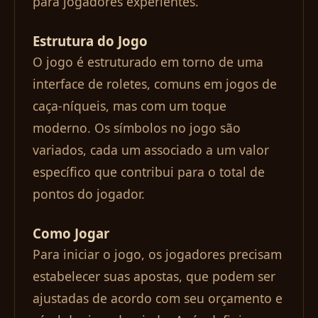
para jogadores experientes.
Estrutura do Jogo
O jogo é estruturado em torno de uma
interface de roletes, comuns em jogos de
caça-níqueis, mas com um toque
moderno. Os símbolos no jogo são
variados, cada um associado a um valor
específico que contribui para o total de
pontos do jogador.
Como Jogar
Para iniciar o jogo, os jogadores precisam
estabelecer suas apostas, que podem ser
ajustadas de acordo com seu orçamento e