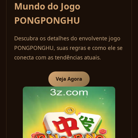
Mundo do Jogo
PONGPONGHU
Descubra os detalhes do envolvente jogo
PONGPONGHU, suas regras e como ele se
conecta com as tendências atuais.
Veja Agora